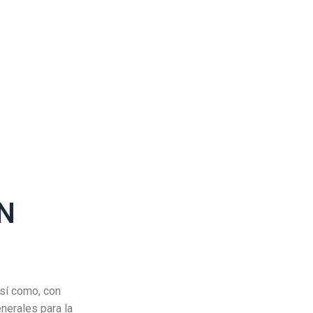
N
así como, con
enerales para la