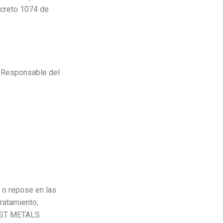
ecreto 1074 de
l Responsable del
 o repose en las
ratamiento,
 WEST METALS