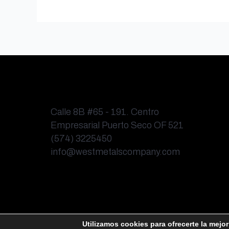
Calle 8B #65 - 191. Centro
Empresarial Puerto Seco OF 521
(574) 3225450
info@westmetalscompany.com
Utilizamos cookies para ofrecerte la mejo