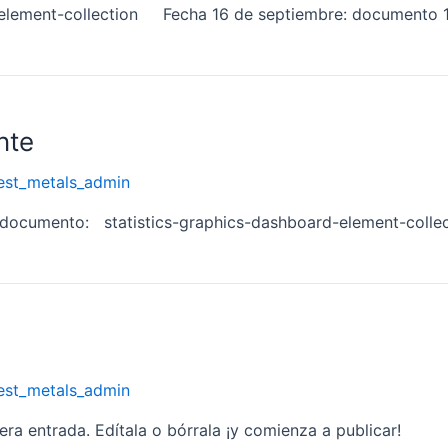
element-collection Fecha 16 de septiembre: documento 
nte
est_metals_admin
el documento: statistics-graphics-dashboard-element-colle
est_metals_admin
ra entrada. Edítala o bórrala ¡y comienza a publicar!